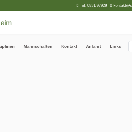
Tel. 0931/97929
kontakt@sp
S
ziplinen
Mannschaften
Kontakt
Anfahrt
Links