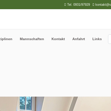
Tel. 0931/97929
kontakt@sp
S
ziplinen
Mannschaften
Kontakt
Anfahrt
Links