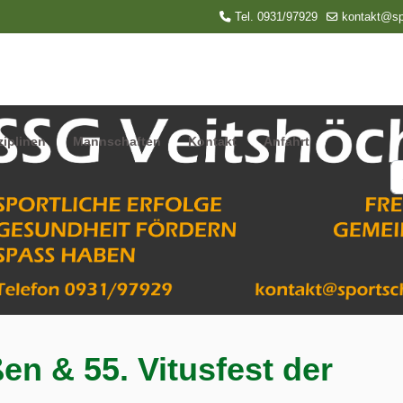
Tel. 0931/97929
kontakt@sp
ziplinen
Mannschaften
Kontakt
Anfahrt
S
en & 55. Vitusfest der