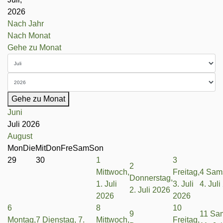
2026
Nach Jahr
Nach Monat
Gehe zu Monat
Gehe zu Monat
Juni
Juli 2026
August
Mon
Die
Mit
Don
Fre
Sam
Son
29
30
1
3
2
Mittwoch,
Freitag,
4
Sams
Donnerstag,
1. Juli
3. Juli
4. Jul
2. Juli 2026
2026
2026
6
8
10
9
11
Sam
Montag,
7
Dienstag, 7.
Mittwoch,
Freitag,