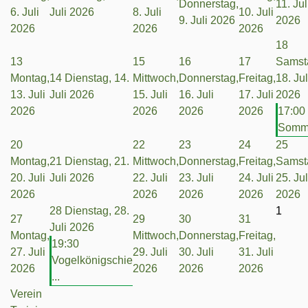
Donnerstag,
11. Jul
6. Juli
Juli 2026
8. Juli
10. Juli
9. Juli 2026
2026
2026
2026
2026
18
13
15
16
17
Samst
Montag,
14
Dienstag, 14.
Mittwoch,
Donnerstag,
Freitag,
18. Jul
13. Juli
Juli 2026
15. Juli
16. Juli
17. Juli
2026
2026
2026
2026
2026
17:00
Somme
20
22
23
24
25
Montag,
21
Dienstag, 21.
Mittwoch,
Donnerstag,
Freitag,
Samst
20. Juli
Juli 2026
22. Juli
23. Juli
24. Juli
25. Jul
2026
2026
2026
2026
2026
28
Dienstag, 28.
1
27
29
30
31
Juli 2026
Montag,
Mittwoch,
Donnerstag,
Freitag,
19:30
27. Juli
29. Juli
30. Juli
31. Juli
Vogelkönigschie
2026
2026
2026
2026
...
Verein