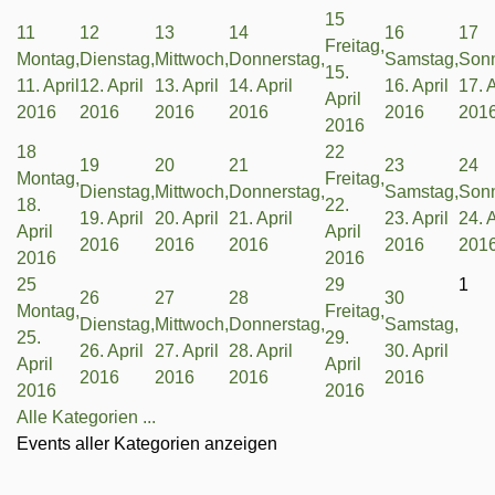
15
11
12
13
14
16
17
Freitag,
Montag,
Dienstag,
Mittwoch,
Donnerstag,
Samstag,
Sonn
15.
11. April
12. April
13. April
14. April
16. April
17. A
April
2016
2016
2016
2016
2016
201
2016
18
22
19
20
21
23
24
Montag,
Freitag,
Dienstag,
Mittwoch,
Donnerstag,
Samstag,
Sonn
18.
22.
19. April
20. April
21. April
23. April
24. A
April
April
2016
2016
2016
2016
201
2016
2016
25
29
1
26
27
28
30
Montag,
Freitag,
Dienstag,
Mittwoch,
Donnerstag,
Samstag,
25.
29.
26. April
27. April
28. April
30. April
April
April
2016
2016
2016
2016
2016
2016
Alle Kategorien ...
Events aller Kategorien anzeigen