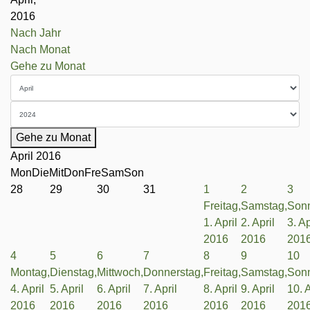
2016
Nach Jahr
Nach Monat
Gehe zu Monat
Gehe zu Monat
April 2016
Mon
Die
Mit
Don
Fre
Sam
Son
28
29
30
31
1
2
3
Freitag,
Samstag,
Sonn
1. April
2. April
3. Ap
2016
2016
201
4
5
6
7
8
9
10
Montag,
Dienstag,
Mittwoch,
Donnerstag,
Freitag,
Samstag,
Sonn
4. April
5. April
6. April
7. April
8. April
9. April
10. A
2016
2016
2016
2016
2016
2016
201